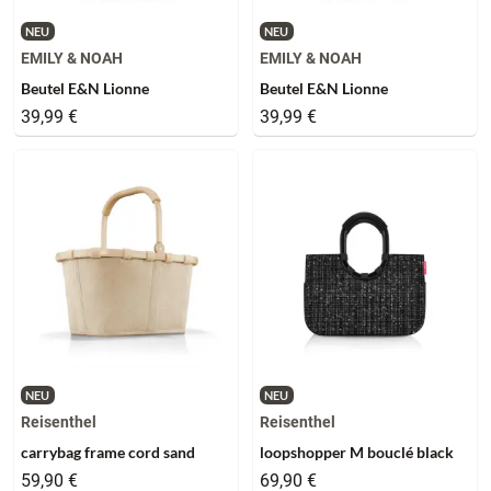
NEU
NEU
EMILY & NOAH
EMILY & NOAH
Beutel E&N Lionne
Beutel E&N Lionne
39,99 €
39,99 €
NEU
NEU
Reisenthel
Reisenthel
carrybag frame cord sand
loopshopper M bouclé black
59,90 €
69,90 €