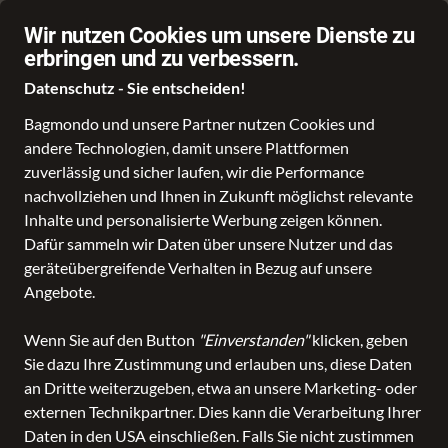
Von Kundinnen und Kunden empfohlen
Wir nutzen Cookies um unsere Dienste zu
erbringen und zu verbessern.
Datenschutz - Sie entscheiden!
Bagmondo und unsere Partner nutzen Cookies und
andere Technologien, damit unsere Plattformen
Schule
Reise
Business
Freizeit
Fashion & Lifestyle
zuverlässig und sicher laufen, wir die Performance
nachvollziehen und Ihnen in Zukunft möglichst relevante
alle Kategorien
Freizeit
Inhalte und personalisierte Werbung zeigen können.
Freizeit
in Leder Hagemann
Dafür sammeln wir Daten über unsere Nutzer und das
geräteübergreifende Verhalten in Bezug auf unsere
Angebote.
ALLE FILTER
Wenn Sie auf den Button
"Einverstanden"
klicken, geben
Sie dazu Ihre Zustimmung und erlauben uns, diese Daten
SALE
Marken
Altersgruppe
Farbe
an Dritte weiterzugeben, etwa an unsere Marketing- oder
externen Technikpartner. Dies kann die Verarbeitung Ihrer
Daten in den USA einschließen. Falls Sie nicht zustimmen
835 Produkte