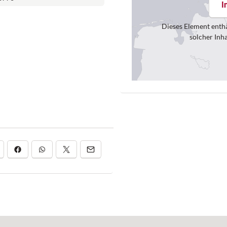
I
Dieses Element enthä
solcher Inh