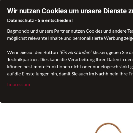
Stationärer Händler in Bingen, Ingelheim & Rüdesheim
Schnelle L
Wir nutzen Cookies um unsere Dienste z
Datenschutz - Sie entscheiden!
Bagmondo und unsere Partner nutzen Cookies und andere Techn
möglichst relevante Inhalte und personalisierte Werbung zei
alle Kategorien
Taschen
Cityshopper
daily shopper XS wes
Wenn Sie auf den Button
"Einverstanden"
klicken, geben Sie 
Technikpartner. Dies kann die Verarbeitung Ihrer Daten in de
können bestimmte Funktionen nicht oder nur eingeschränkt ge
auf die Einstellungen hin, damit Sie auch im Nachhinein Ihre F
Impressum