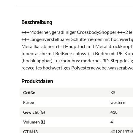
Beschreibung
+++Moderner, geradliniger CrossbodyShopper +++2 lei
+++Längenverstellbarer Schulterriemen mit hochwerti
Metallkarabinern+++Hauptfach mit Metalldruckknopf
Innentasche mit Reißverschluss +++Boden mit PE-Kuns
(hochklappbar)+++rhombus: modernes 3D-Steppdesig
recyceltes hochwertiges Polyestergewebe, wasserabwe
Produktdaten
Größe
XS
Farbe
western
Gewicht (g)
418
Volumen (l)
4
GTIN13
401201374