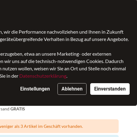
Kontrast
Mein Konto
Wunschliste
Warenkorb
, wir die Performance nachvollziehen und Ihnen in Zukunft
geräteübergreifende Verhalten in Bezug auf unsere Angebote.
iterzugeben, etwa an unsere Marketing- oder externen
ken wir uns auf die technisch-notwendigen Cookies. Dadurch
nutzen wollen, weisen wir Sie an Ort und Stelle noch einmal
Sie in der
Datenschutzerklärung
.
r XS western
Einstellungen
Ablehnen
Einverstanden
ersand
GRATIS
eniger als 3 Artikel im Geschäft vorhanden.