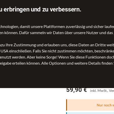
ieferung
Von Kundinnen und Kunden empfohlen
u erbringen und zu verbessern.
ologien, damit unsere Plattformen zuverlässig und sicher laufen
gen können. Dafür sammeln wir Daten über unsere Nutzer und das 
tern
dazu Ihre Zustimmung und erlauben uns, diese Daten an Dritte we
n USA einschließen. Falls Sie nicht zustimmen möchten, beschrän
nutzt werden. Aber keine Sorge! Wenn Sie diese Funktionen doch 
reigabe erteilen können. Alle Optionen und weitere Details finden 
daily shoppe
Preis
59,90 €
inkl. MwSt., V
Nur noch w